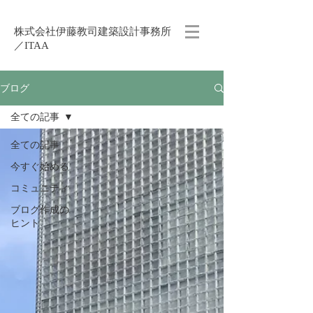
株式会社伊藤教司建築設計事務所
／ITAA
ブログ
全ての記事
全ての記事
今すぐ始める
コミュニティ
ブログ作成の
ヒント