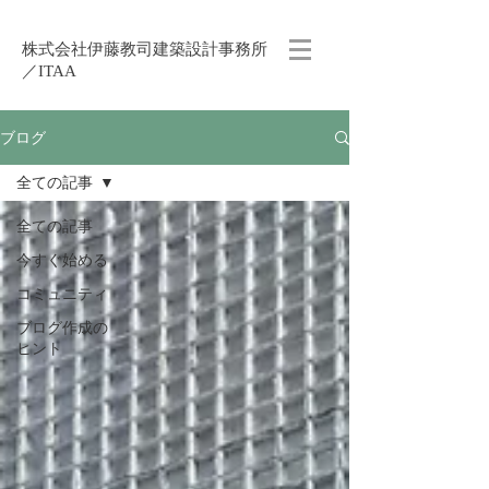
株式会社伊藤教司建築設計事務所
／ITAA
ブログ
全ての記事
全ての記事
今すぐ始める
コミュニティ
ブログ作成の
ヒント