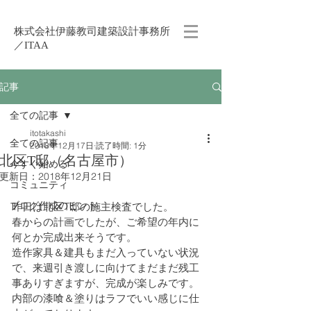
株式会社伊藤教司建築設計事務所
／ITAA
記事
全ての記事
itotakashi
全ての記事
2018年12月17日
読了時間: 1分
北区T邸（名古屋市）
今すぐ始める
更新日：
2018年12月21日
コミュニティ
ブログ作成のヒント
昨日は北区T邸の施主検査でした。
春からの計画でしたが、ご希望の年内に
何とか完成出来そうです。
造作家具＆建具もまだ入っていない状況
で、来週引き渡しに向けてまだまだ残工
事ありすぎますが、完成が楽しみです。
内部の漆喰＆塗りはラフでいい感じに仕