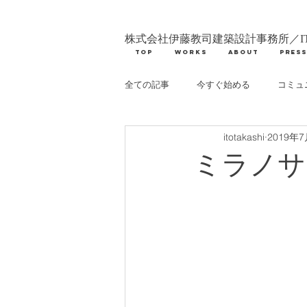
株式会社伊藤教司建築設計事務所／IT
TOP
WORKS
ABOUT
PRES
全ての記事
今すぐ始める
コミュ
itotakashi
2019年
ミラノサ