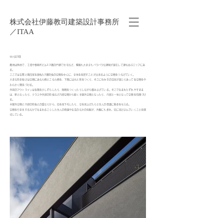
株式会社伊藤教司建築設計事務所
／ITAA
中川区S邸
敷地は角地で、工場や事務所ビル2,3層の戸建て住宅など、種類も大きさもバラバラな建物が混在して建ち並ぶエリアにあ
る。
ここでは玄関と階段室を兼ねた3層吹抜の空間を中心に、全体を見渡すことが出来るように空間をつなげていく。
大きな吹き抜けは空間にあちら側とこちら側を、下階には光と影をつくり、そこに住み手の活気が混じりあって各空間をや
わらかく関係づける。
外周のアウトラインは各階を少しずらしたり、隙間をつくったりしながら積み上げている。そこで生まれたずれやすきま
は、軒となったり、テラスや外部の吹抜など内部空間から続く半屋外空間となったり、内部と一体となって空間を特徴づけ
る。
半屋外空間と内部の吹抜との重なりから、街を見下ろしたり、空を見上げたりと住人の意識に動きを与える。
空間を行き来するなかで生まれるこうした住人の意識や生活のなかの気配が、外観にも表れ、街に溶け込んでいくことを期
待している。