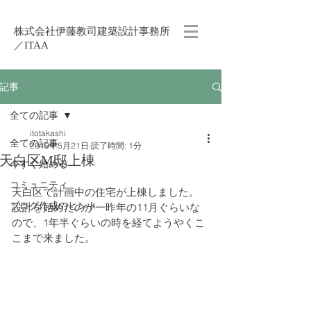
株式会社伊藤教司建築設計事務所
／ITAA
記事
全ての記事
itotakashi
全ての記事
2019年5月21日
読了時間: 1分
天白区M邸上棟
今すぐ始める
コミュニティ
天白区で計画中の住宅が上棟しました。
ブログ作成のヒント
設計を始めたのが一昨年の11月ぐらいな
ので、1年半ぐらいの時を経てようやくこ
こまで来ました。